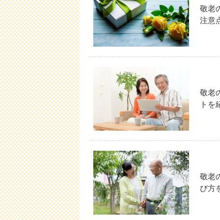
敬老
注意
敬老
トを
敬老
び方