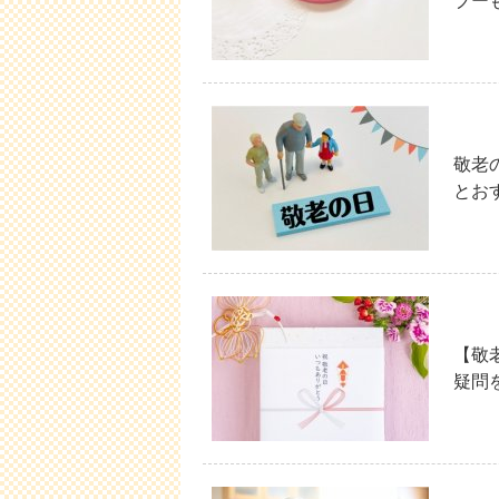
ブー
敬老
とお
【敬
疑問