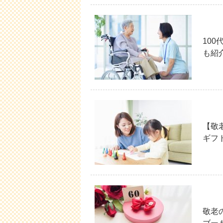
10
も紹
【敬
ギフ
敬老