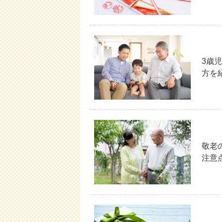
3歳
方を
敬老
注意