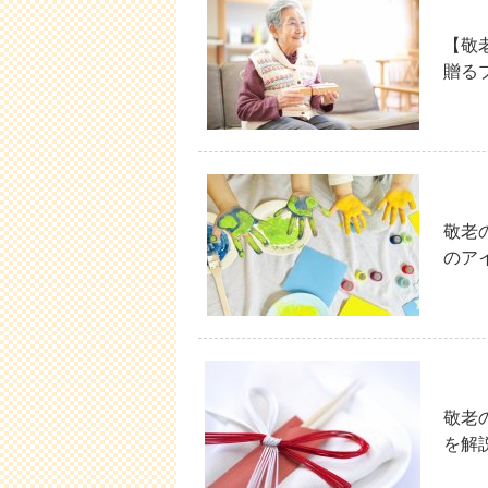
【敬
贈る
敬老
のア
敬老
を解