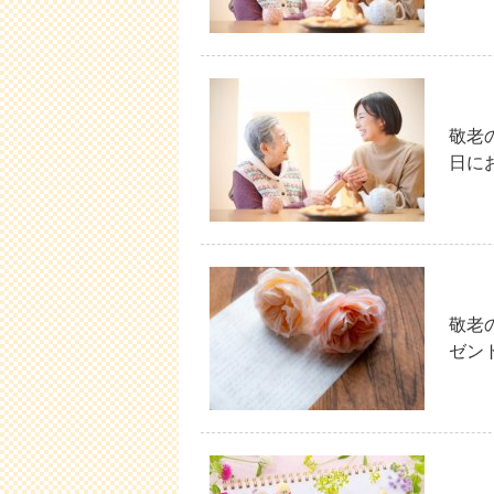
敬老
日に
敬老
ゼント