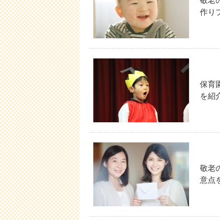
敬老
作り
保育
を紹
敬老
意点