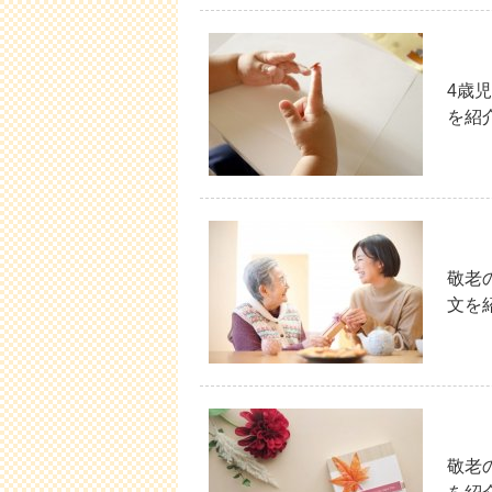
4歳
を紹
敬老
文を
敬老