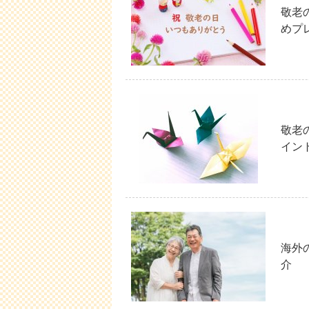
敬老
めプ
敬老
イン
海外
介