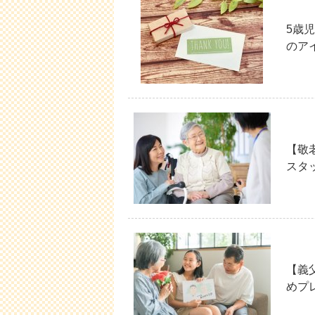
5歳
のア
【敬
スタ
【義
めプ