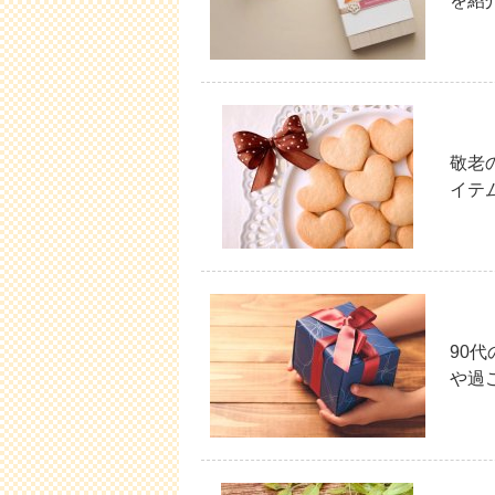
を紹
敬老
イテ
90
や過