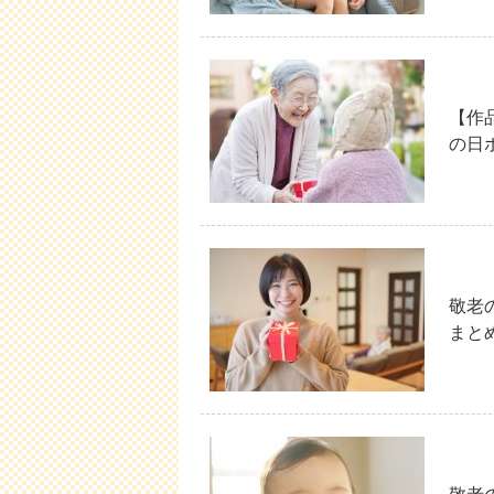
【作
の日
敬老
まと