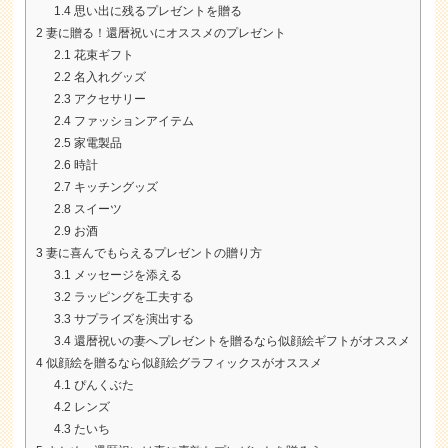
1.4
思い出に残るプレゼントを贈る
2
妻に贈る！還暦祝いにオススメのプレゼント
2.1
花束ギフト
2.2
名入れグッズ
2.3
アクセサリー
2.4
ファッションアイテム
2.5
家電製品
2.6
時計
2.7
キッチングッズ
2.8
スイーツ
2.9
お酒
3
妻に喜んでもらえるプレゼントの贈り方
3.1
メッセージを添える
3.2
ラッピングを工夫する
3.3
サプライズを演出する
3.4
還暦祝いの妻へプレゼントを贈るなら似顔絵ギフトがオススメ
4
似顔絵を贈るなら似顔絵グラフィックスがオススメ
4.1
ぴんくぶた
4.2
レンズ
4.3
たいち