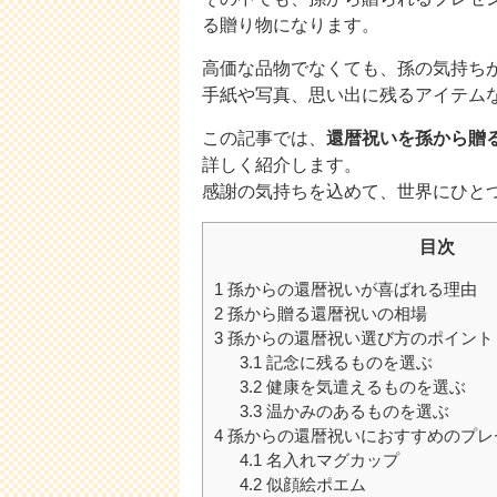
る贈り物になります。
高価な品物でなくても、孫の気持ち
手紙や写真、思い出に残るアイテム
この記事では、
還暦祝いを孫から贈
詳しく紹介します。
感謝の気持ちを込めて、世界にひと
目次
1
孫からの還暦祝いが喜ばれる理由
2
孫から贈る還暦祝いの相場
3
孫からの還暦祝い選び方のポイント
3.1
記念に残るものを選ぶ
3.2
健康を気遣えるものを選ぶ
3.3
温かみのあるものを選ぶ
4
孫からの還暦祝いにおすすめのプレ
4.1
名入れマグカップ
4.2
似顔絵ポエム