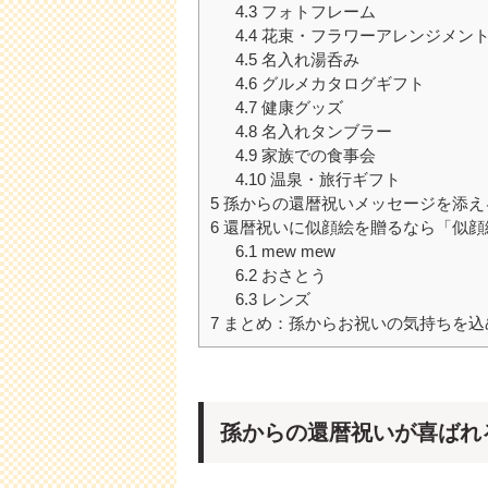
4.3
フォトフレーム
4.4
花束・フラワーアレンジメン
4.5
名入れ湯呑み
4.6
グルメカタログギフト
4.7
健康グッズ
4.8
名入れタンブラー
4.9
家族での食事会
4.10
温泉・旅行ギフト
5
孫からの還暦祝いメッセージを添え
6
還暦祝いに似顔絵を贈るなら「似顔
6.1
mew mew
6.2
おさとう
6.3
レンズ
7
まとめ：孫からお祝いの気持ちを込
孫からの還暦祝いが喜ばれ