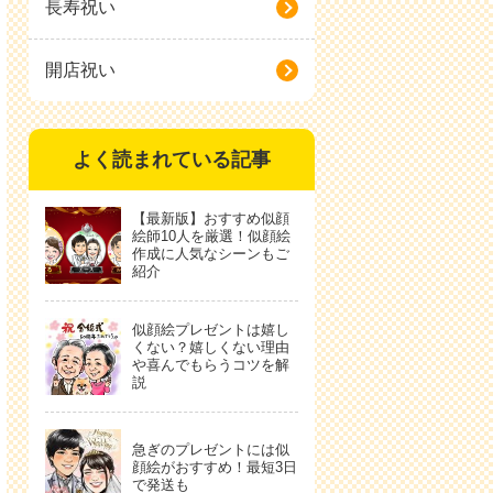
長寿祝い
開店祝い
よく読まれている記事
【最新版】おすすめ似顔
絵師10人を厳選！似顔絵
作成に人気なシーンもご
紹介
似顔絵プレゼントは嬉し
くない？嬉しくない理由
や喜んでもらうコツを解
説
急ぎのプレゼントには似
顔絵がおすすめ！最短3日
で発送も