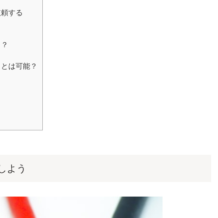
依頼する
く？
ことは可能？
しよう