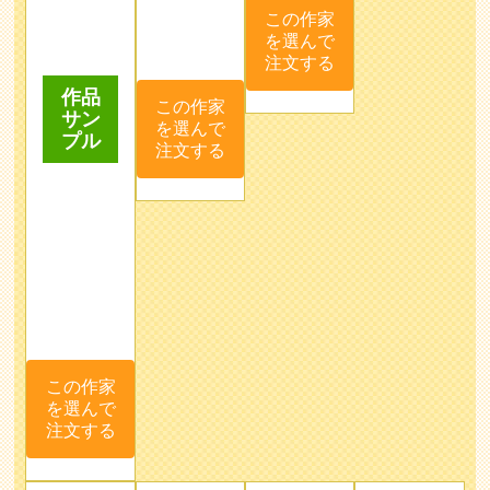
この作家
を選んで
注文する
kasumi
yukko
しー
じゃ
こ♪
にす
子育ての
間に似顔
ふんわり
お部屋に
絵制作し
暖かい"に
飾ってい
作品
ておりま
がおえ"描
て可愛い
サン
す！
きます^^*
似顔絵”を
くっき
プル
いろいろ
モットー
り、はっ
な"想
に、心を
きりとし
い"を"に
込めてお
たタッチ
がおえ"に
描きしま