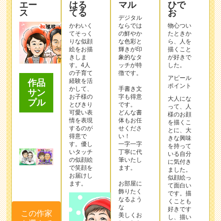
エー
はる
マル
ひで
ス
てる
お
デジタル
かわいく
ならでは
物心つい
てそっく
の鮮やか
たときか
りな似顔
な色彩と
ら、人を
絵をお描
輝きが印
描くこと
きしま
象的なタ
が好きで
す。4人
ッチが特
した。
の子育て
徴です。
アピール
経験を活
作品
ポイント
かして、
手書き文
サン
お子様の
字も得意
大人にな
プル
とびきり
です。
って、人
可愛い表
どんな書
様のお顔
情を表現
体もお任
を描くこ
するのが
せくださ
とに、大
得意で
い！
きな興味
す。優し
一字一字
を持って
いタッチ
丁寧に代
いる自分
の似顔絵
筆いたし
に気付き
で笑顔を
ます。
ました。
お届けし
似顔絵っ
ます。
お部屋に
て面白い
飾りたく
です。描
なるよう
くことも
な
好きです
この作家
美しくお
し、描い