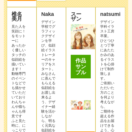
椎名
Naka
スー
natsumi
美月
ザン
デザイン
デザイン
見た人を
学校でグ
学科イラ
笑顔に！
ラフィッ
スト工房
をモット
クデザイ
卒業。
ーに
ンを学
ひとつひ
あったか
び、似顔
とつ丁寧
く優しい
絵イラス
にあたた
タッチの
トレータ
かみのあ
似顔絵を
ーのキャ
るイラス
作品
描いてい
リアをス
トを心掛
サン
ます！
タート。
けて制作
プル
動物専門
みなさん
致しま
のイベン
に喜んで
す。
トなどで
もらえる
ご依頼い
も描かせ
似顔絵を
ただいた
ていただ
お渡し出
方のこと
いており
来るよ
を何より
わんちゃ
う、デザ
考えなが
んや猫ち
イナー経
ら、
ゃんも得
験を活か
ご期待を
意です
しなが
超える作
ふと見た
ら、明る
品をお届
時に、に
く元気な
けできる
っこりで
似顔絵を
よう、心