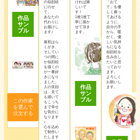
の似顔絵
ければ嬉
「おて
にのせ
しいで
て」を優
て、
す！
しく握っ
あなたの
1枚1枚丁
てあげる
作品
代わりに
寧に描か
ように、
サン
お届けし
せて頂き
自分の手
プル
ます♪
ます。
から、暖
かく、優
最初はら
しい気持
くがき、
ちになる
そしてい
似顔絵を
つの間に
生み出し
か似顔絵
たいと思
を描くの
っており
が一番好
ます。
きになり
よろしく
ました。
お願いし
作品
人の笑顔
ます。
は、見て
サン
も描いて
プル
この作家
もこっち
を選んで
まで幸せ
な気分に
注文する
なります
♪
心を込め
て制作い
たします