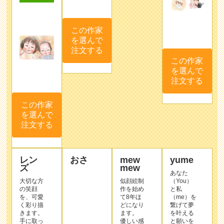
この作家
を選んで
注文する
この作家
を選んで
注文する
この作家
を選んで
注文する
レン
おさ
mew
yume
ズ
mew
あなた
大切な方
似顔絵制
（You）
の笑顔
作を始め
と私
を、可愛
て8年ほ
（me）を
く彩り描
どになり
繋げて夢
きます。
ます。
を叶える
手に取っ
優しい感
と願いを
ていただ
じで明る
込めて
いた方に
く描くよ
yumeと