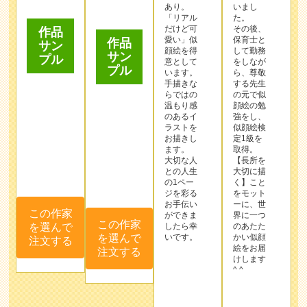
手描きな
する先生
らではの
の元で似
温もり感
顔絵の勉
のあるイ
強をし、
ラストを
似顔絵検
お描きし
定1級を
ます。
取得。
大切な人
【長所を
との人生
大切に描
の1ペー
く】こと
この作家
ジを彩る
をモット
お手伝い
ーに、世
を選んで
ができま
界に一つ
注文する
この作家
したら幸
のあたた
を選んで
いです。
かい似顔
絵をお届
注文する
けします
^ ^
作品
サン