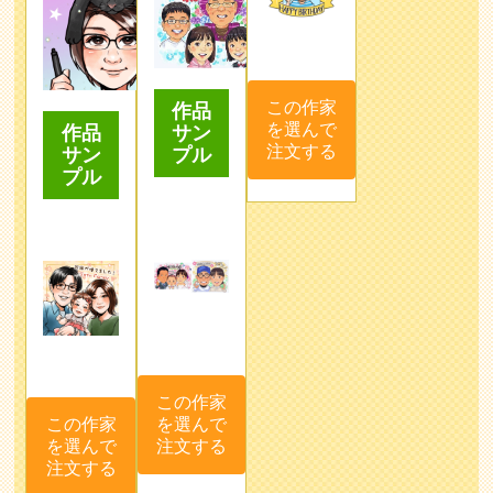
この作家
作品
を選んで
サン
作品
注文する
プル
サン
プル
この作家
を選んで
この作家
注文する
を選んで
注文する