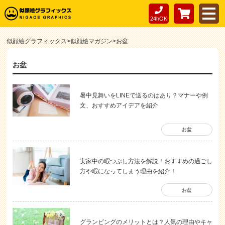
24hOK
似顔絵グラフィックス
>
似顔絵マガジン
>
お盆
お盆
暑中見舞いをLINEで送るのはあり？マナーや例
文、おすすめアイデアを紹介
お盆
実家中の暇つぶし方法を解説！おすすめの過ごし
方や暇になってしまう理由を紹介！
お盆
グランピングのメリットとは？人気の理由やキャ