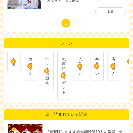
方やマナーまで解説！
お盆
1
シーン
お
カ
ペ
似
入
卒
寄
帰
盆
ッ
ッ
顔
学
業
せ
省
プ
ト
絵
祝
祝
書
ル
似
プ
い
い
き
顔
レ
絵
ゼ
ン
ト
よく読まれている記事
【最新版】おすすめ似顔絵師10人を厳選！似