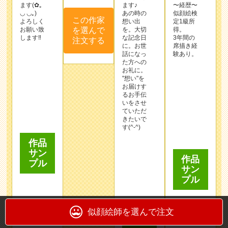
るお手伝
いをさせ
ていただ
きたいで
す(^-^)
作品
サン
プル
作品
サン
プル
作品
サン
プル
この作家
を選んで
注文する
似顔絵師を選んで注文
この作家
を選んで