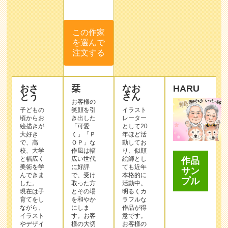
この作家
を選んで
注文する
おさ
栞
なお
HARU
とう
さん
お客様の
子どもの
笑顔を引
イラスト
頃からお
き出した
レーター
絵描きが
「可愛
として20
大好き
く」「Ｐ
年ほど活
で、高
ＯＰ」な
動してお
校、大学
作⾵は幅
り、似顔
と幅広く
広い世代
絵師とし
作品
美術を学
に好評
ても近年
サン
んできま
で、受け
本格的に
プル
した。
取った⽅
活動中。
現在は子
とその場
明るくカ
育てをし
を和やか
ラフルな
ながら、
にしま
作品が得
イラスト
す。お客
意です。
やデザイ
様の⼤切
お客様の