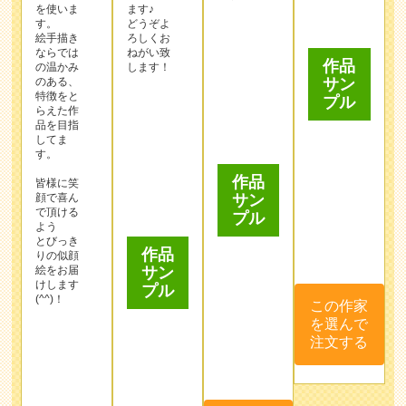
してま
作品
す。
サン
皆様に笑
プル
顔で喜ん
で頂ける
作品
よう
とびっき
サン
りの似顔
プル
絵をお届
この作家
けします
を選んで
(^^)！
注文する
この作家
を選んで
注文する
作品
この作家
サン
を選んで
プル
注文する