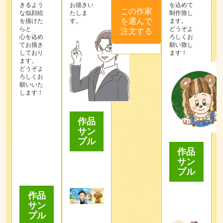
きるよう
お描きい
を込めて
この作家
な似顔絵
たしま
制作致し
を選んで
を描けた
す。
ます。
らと
どうぞよ
注文する
心を込め
ろしくお
てお描き
願い致し
しており
ます！
ます。
どうぞよ
ろしくお
願いいた
します！
作品
サン
プル
作品
サン
プル
作品
サン
プル