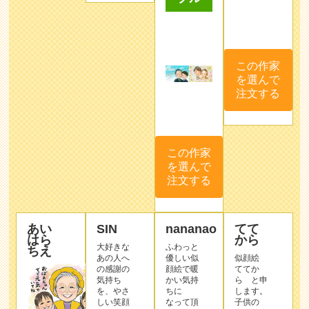
この作家
を選んで
注文する
この作家
を選んで
注文する
あい
SIN
nananao
てて
はら
から
大好きな
ふわっと
ちえ
あの人へ
優しい似
似顔絵
の感謝の
顔絵で暖
ててか
気持ち
かい気持
ら と申
を、やさ
ちに
します。
しい笑顔
なって頂
子供の