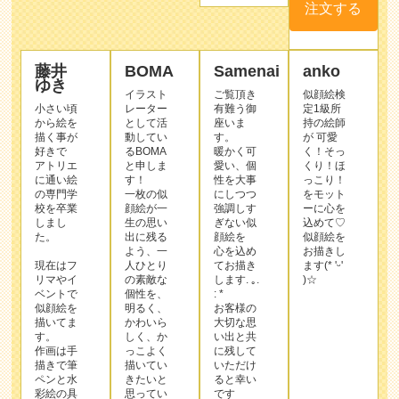
描く事が
動してい
す。
が 可愛
好きで
るBOMA
暖かく可
く！そっ
アトリエ
と申しま
愛い、個
くり！ほ
に通い絵
す！
性を大事
っこり！
の専門学
一枚の似
にしつつ
をモット
校を卒業
顔絵が一
強調しす
ーに心を
しまし
生の思い
ぎない似
込めて♡
た。
出に残る
顔絵を
似顔絵を
よう、一
心を込め
お描きし
現在はフ
人ひとり
てお描き
ます(* 'ᵕ'
リマやイ
の素敵な
します. ｡.
)☆
ベントで
個性を、
: *
似顔絵を
明るく、
お客様の
描いてま
かわいら
大切な思
す。
しく、か
い出と共
作画は手
っこよく
に残して
描きで筆
描いてい
いただけ
ペンと水
きたいと
ると幸い
彩絵の具
思ってい
です
を使いま
ます♪
す。
どうぞよ
作品
絵手描き
ろしくお
ならでは
ねがい致
サン
の温かみ
します！
プル
のある、
特徴をと
らえた作
品を目指