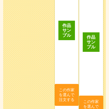
作品
プル
サン
プル
この作家
を選んで
この作家
注文する
を選んで
注文する
藤井
BOMA
Samenai
anko
ゆき
イラスト
ご覧頂き
似顔絵検
小さい頃
レーター
有難う御
定1級所
から絵を
として活
座いま
持の絵師