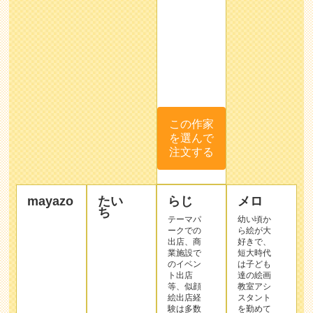
この作家
を選んで
注文する
mayazo
たい
らじ
メロ
ち
テーマパ
幼い頃か
ークでの
ら絵が大
出店、商
好きで、
業施設で
短大時代
のイベン
は子ども
ト出店
達の絵画
等、似顔
教室アシ
絵出店経
スタント
験は多数
を勤めて
あり。
いまし
作品
「リアル
た。
サン
だけど可
その後、
プル
愛い」似
保育士と
作品
顔絵を得
して勤務
サン
意として
をしなが
プル
います。
ら、尊敬