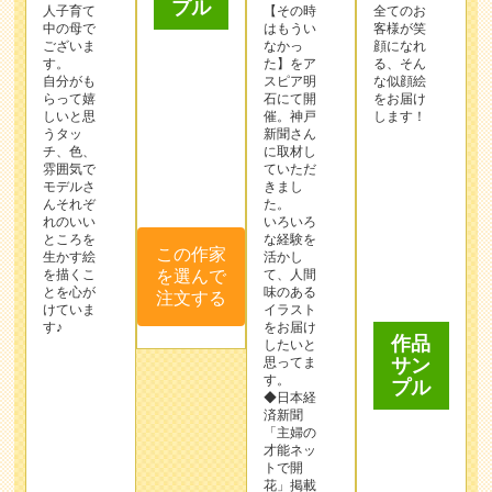
らって嬉
石にて開
をお届け
しいと思
催。神戸
します！
うタッ
新聞さん
チ、色、
に取材し
雰囲気で
ていただ
この作家
モデルさ
きまし
んそれぞ
を選んで
た。
れのいい
いろいろ
注文する
ところを
な経験を
生かす絵
活かし
を描くこ
て、人間
とを心が
味のある
作品
けていま
イラスト
す♪
をお届け
サン
したいと
プル
思ってま
す。
◆日本経
済新聞
「主婦の
才能ネッ
トで開
花」掲載
日テレ
作品
「スッキ
リ」にて
サン
作品を紹
プル
介