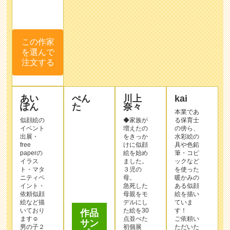
を選んで
注文する
あい
ぺん
川上
kai
ぽん
た
奈々
本業であ
似顔絵の
◆家族が
る保育士
イベント
増えたの
の傍ら、
出展・
をきっか
水彩絵の
free
けに似顔
具や色鉛
paperの
絵を始め
筆・コピ
イラス
ました。
ックなど
ト・マタ
３児の
を使った
ニティペ
母。
暖かみの
作品
イント・
急死した
ある似顔
サン
依頼似顔
母親をモ
絵を描い
プル
絵など描
デルにし
ていま
いており
た絵を30
す！
ます☺︎
点並べた
ご依頼い
男の子２
初個展
ただいた
人子育て
【その時
全てのお
中の母で
はもうい
客様が笑
ございま
なかっ
顔になれ
す。
た】をア
る、そん
自分がも
スピア明
な似顔絵