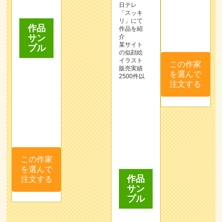
某サイト
この作家
の似顔絵
を選んで
イラスト
販売実績
注文する
2500件以
この作家
を選んで
作品
注文する
サン
プル