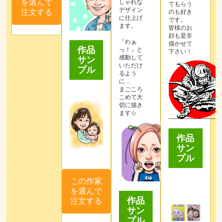
を選んで
しゃれな
てもらう
デザイン
注文する
のも好き
に仕上げ
です。
ます。
皆様のお
顔も是非
「わぁ
描かせて
作品
っ！」と
下さい！
感動して
サン
いただけ
プル
るよう
に…
まごころ
こめて大
切に描き
ます☆
作品
サン
プル
この作家
を選んで
作品
注文する
サン
プル