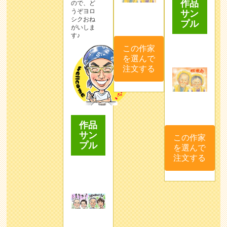
作品
ので、ど
うぞヨロ
サン
シクおね
プル
がいしま
す♪
この作家
を選んで
注文する
作品
サン
この作家
プル
を選んで
注文する