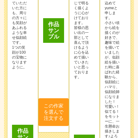
も、周り
うに心が
申しま
作品
の方々に
けており
す。
サン
も笑顔が
ます。
小さい頃
プル
あふれる
皆様の思
から絵を
ような幸
い出の一
描くのが
せ似顔絵
部として
好きで、
です。
喜んで頂
趣味で絵
1つの笑
けるよう
を描いて
顔が100
に心を込
いました
の宝物に
めて描い
が、似顔
なります
ていきた
絵を描い
ように。
いと思っ
た時に喜
ておりま
ばれた経
す。
験から、
似顔絵に
ハマり、
似顔絵師
この作家
になりま
した！
を選んで
可愛い！
注文する
似てる！
をモット
作品
作品
ーに、一
生懸命お
サン
サン
描きしま
プル
プル
す♪よろ
しくお願
い致しま