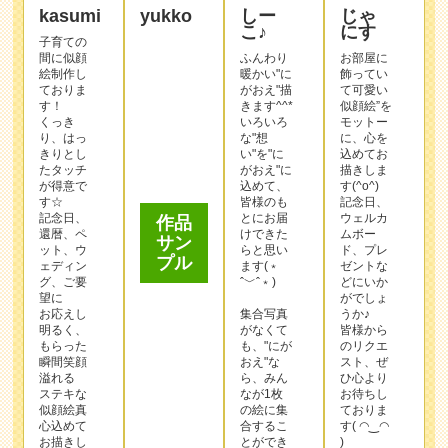
が得意で
込めて、
す(^o^)
す☆
皆様のも
記念日、
記念日、
とにお届
ウェルカ
還暦、ペ
けできた
ムボー
ット、ウ
らと思い
ド、プレ
ェディン
ます(﹡
ゼントな
グ、ご要
ˆ﹀ˆ﹡)
どにいか
望に
がでしょ
お応えし
集合写真
うか♪
明るく、
がなくて
皆様から
もらった
も、"にが
のリクエ
この作家
瞬間笑顔
おえ"な
スト、ぜ
を選んで
溢れる
ら、みん
ひ心より
注文する
ステキな
なが1枚
お待ちし
似顔絵真
の絵に集
ておりま
心込めて
合するこ
す( ◠‿◠
お描きし
とができ
)
ます(✿｡
ます♪
〜経歴〜
◡ ◡｡)
あの時の
似顔絵検
よろしく
想い出
定1級所
お願い致
を。大切
得。
します‼
な記念日
3年間の
に。お世
席描き経
話になっ
験あり。
た方への
お礼に。
"想い"を
お届けす