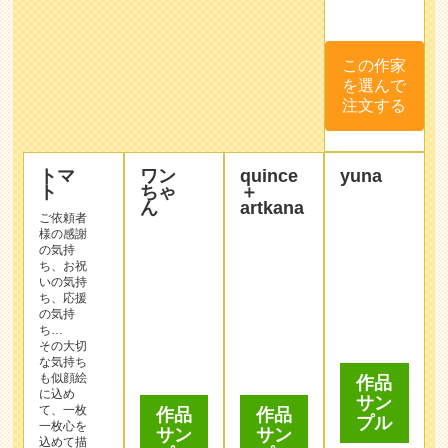
この作家
を選んで
注文する
トマ
ワン
quince
yuna
ト
ちゃ
＋
ん
artkana
ご依頼者
様の感謝
の気持
ち、お祝
いの気持
ち、応援
の気持
ち…
その大切
作品
作品
な気持ち
サン
サン
も似顔絵
作品
プル
に込め
プル
サン
て、一枚
プル
一枚心を
込めて描
かせてい
ただいて
おりま
す。