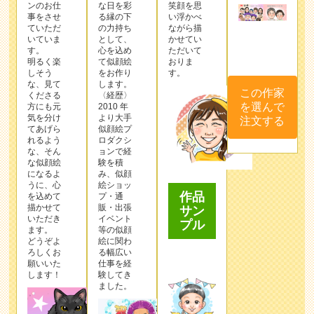
ンのお仕
な⽇を彩
笑顔を思
事をさせ
る縁の下
い浮かべ
ていただ
の⼒持ち
ながら描
いていま
として、
かせてい
す。
⼼を込め
ただいて
明るく楽
て似顔絵
おりま
しそう
をお作り
す。
な、見て
します。
この作家
くださる
〈経歴〉
を選んで
方にも元
2010 年
気を分け
より⼤⼿
注文する
てあげら
似顔絵プ
れるよう
ロダクシ
な、そん
ョンで経
な似顔絵
験を積
になるよ
み、似顔
うに、心
絵ショッ
作品
を込めて
プ・通
描かせて
販・出張
サン
いただき
イベント
プル
ます。
等の似顔
どうぞよ
絵に関わ
ろしくお
る幅広い
願いいた
仕事を経
します！
験してき
ました。